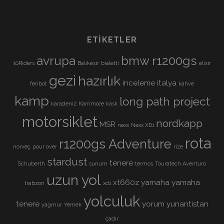
ETIKETLER
avrupa
bmw r1200gs
10Riders
Balıkesir
bialetti
elixir
gezi
hazırlık
inceleme
italya
feribot
kahve
kamp
long path project
karadeniz
Karrimore
kask
motorsiklet
nordkapp
MSR
nexx
Nexx XD1
rota
r1200gs Adventure
norveç
pour over
rize
stardust
tenere
Schuberth
sunum
termos
Touratech Aventuro
uzun yol
xt660z
yamaha
yamaha
trabzon
xd1
yolculuk
tenere
yorum
yunantistan
yağmur
Yemek
çadır