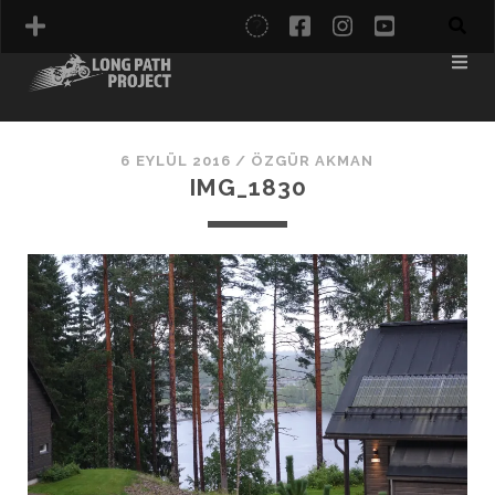
twitter
facebook
instagram
youtube
İTALYA
KARADENIZ
6 EYLÜL 2016 /
ÖZGÜR AKMAN
NORDKAPP
IMG_1830