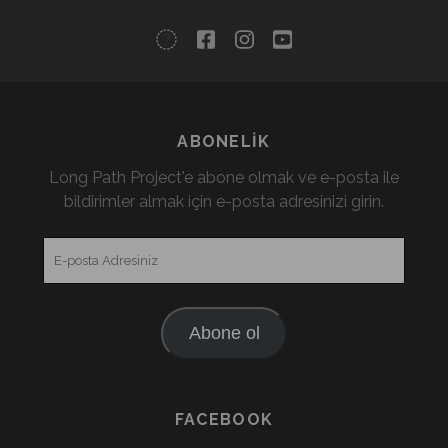
twitter
facebook
instagram
youtube
ABONELIK
Long Path Project'e abone olmak ve e-posta ile
bildirimler almak için e-posta adresinizi girin.
E-
posta
Adresiniz
Abone ol
FACEBOOK