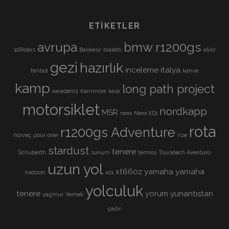
ETIKETLER
avrupa
bmw r1200gs
10Riders
Balıkesir
bialetti
elixir
gezi
hazırlık
inceleme
italya
feribot
kahve
kamp
long path project
karadeniz
Karrimore
kask
motorsiklet
nordkapp
MSR
nexx
Nexx XD1
rota
r1200gs Adventure
norveç
pour over
rize
stardust
tenere
Schuberth
sunum
termos
Touratech Aventuro
uzun yol
xt660z
yamaha
yamaha
trabzon
xd1
yolculuk
tenere
yorum
yunantistan
yağmur
Yemek
çadır