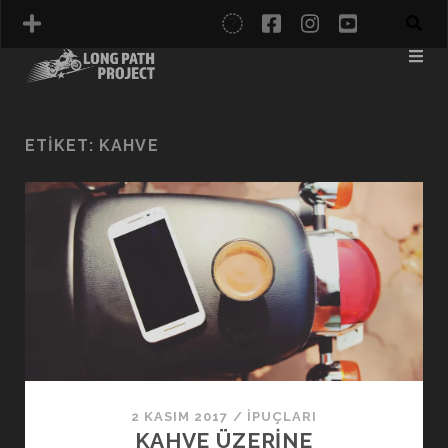
twitter
facebook
instagram
youtube
İTALYA
KARADENIZ
ETIKET:
KAHVE
NORDKAPP
2 KASIM 2017
/
İPUÇLARI
KAHVE ÜZERINE