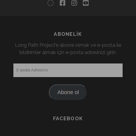
twitter
facebook
instagram
youtube
ABONELIK
Long Path Project'e abone olmak ve e-posta ile
bildirimler almak için e-posta adresinizi girin.
E-
posta
Adresiniz
Abone ol
FACEBOOK