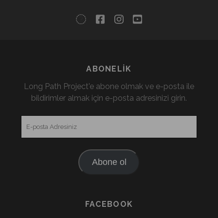
twitter
facebook
instagram
youtube
ABONELIK
Long Path Project'e abone olmak ve e-posta ile
bildirimler almak için e-posta adresinizi girin.
E-
posta
Adresiniz
Abone ol
FACEBOOK