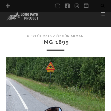
twitter
facebook
instagram
youtube
İTALYA
KARADENIZ
6 EYLÜL 2016 /
ÖZGÜR AKMAN
NORDKAPP
IMG_1899