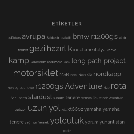
ETIKETLER
avrupa
bmw r1200gs
10Riders
Balıkesir
bialetti
elixir
gezi
hazırlık
inceleme
italya
feribot
kahve
kamp
long path project
karadeniz
Karrimore
kask
motorsiklet
nordkapp
MSR
nexx
Nexx XD1
rota
r1200gs Adventure
norveç
pour over
rize
stardust
tenere
Schuberth
sunum
termos
Touratech Aventuro
uzun yol
xt660z
yamaha
yamaha
trabzon
xd1
yolculuk
tenere
yorum
yunantistan
yağmur
Yemek
çadır