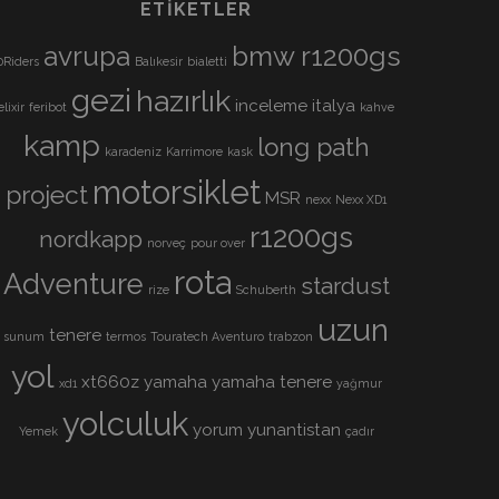
ETIKETLER
avrupa
bmw r1200gs
0Riders
Balıkesir
bialetti
gezi
hazırlık
inceleme
italya
elixir
feribot
kahve
kamp
long path
karadeniz
Karrimore
kask
motorsiklet
project
MSR
nexx
Nexx XD1
r1200gs
nordkapp
norveç
pour over
rota
Adventure
stardust
rize
Schuberth
uzun
tenere
sunum
termos
Touratech Aventuro
trabzon
yol
xt660z
yamaha
yamaha tenere
xd1
yağmur
yolculuk
yorum
yunantistan
Yemek
çadır