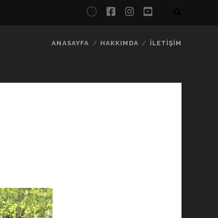
twitter
facebook
instagram
youtube
ANASAYFA
HAKKIMDA
İLETIŞIM