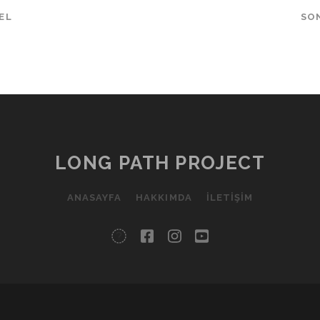
EL
SO
LONG PATH PROJECT
ANASAYFA
HAKKIMDA
İLETIŞIM
twitter
facebook
instagram
youtube