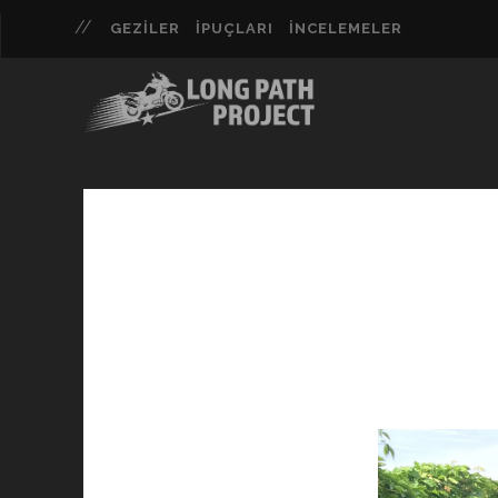
GEZILER
İPUÇLARI
İNCELEMELER