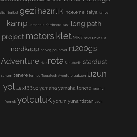
gezi
hazırlık
inceleme
italya
elixir
feribot
kahve
kamp
long path
karadeniz
Karrimore
kask
motorsiklet
project
MSR
nexx
Nexx XD1
r1200gs
nordkapp
norveç
pour over
rota
Adventure
stardust
rize
Schuberth
uzun
tenere
sunum
termos
Touratech Aventuro
trabzon
yol
xt660z
yamaha
yamaha tenere
xd1
yağmur
yolculuk
yorum
yunantistan
Yemek
çadır