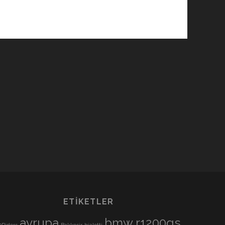
ETIKETLER
avrupa
bmw r1200gs
0Riders
Balıkesir
bialetti