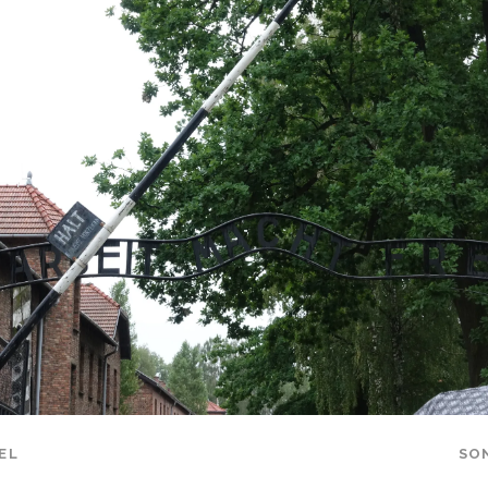
EL
SO