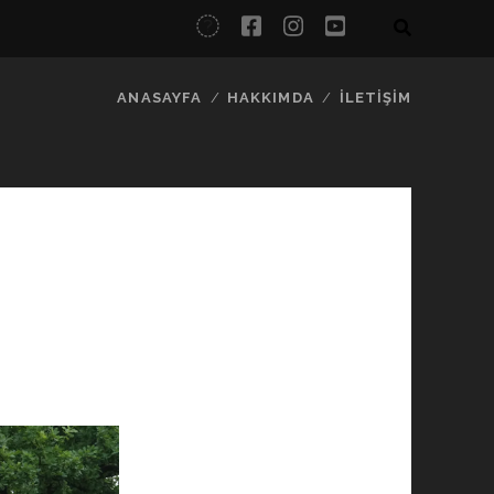
twitter
facebook
instagram
youtube
ANASAYFA
HAKKIMDA
İLETIŞIM