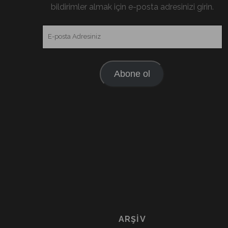
bildirimler almak için e-posta adresinizi girin.
E-
posta
Adresiniz
Abone ol
ARŞIV