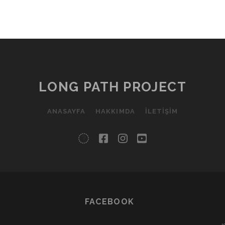
LONG PATH PROJECT
ANASAYFA
HAKKIMDA
İLETIŞIM
twitter
facebook
instagram
youtube
FACEBOOK
1