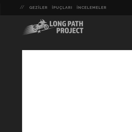
GEZILER
İPUÇLARI
İNCELEMELER