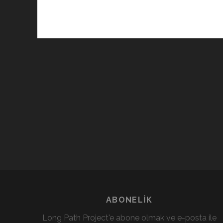
ABONELIK
Long Path Project'e abone olmak ve e-posta ile