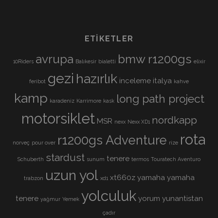
ETIKETLER
avrupa
bmw r1200gs
10Riders
Balıkesir
bialetti
elixir
gezi
hazırlık
inceleme
italya
feribot
kahve
kamp
long path project
karadeniz
Karrimore
kask
motorsiklet
nordkapp
MSR
nexx
Nexx XD1
rota
r1200gs Adventure
norveç
pour over
rize
stardust
tenere
Schuberth
sunum
termos
Touratech Aventuro
uzun yol
xt660z
yamaha
yamaha
trabzon
xd1
yolculuk
tenere
yorum
yunantistan
yağmur
Yemek
çadır