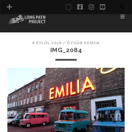
twitter
facebook
instagram
youtube
İTALYA
KARADENIZ
6 EYLÜL 2016 /
ÖZGÜR AKMAN
NORDKAPP
IMG_2084