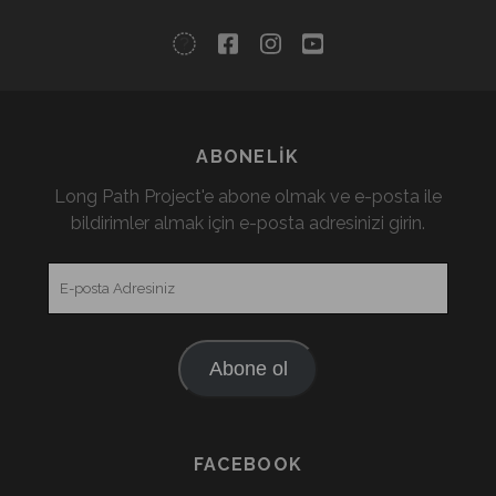
twitter
facebook
instagram
youtube
ABONELIK
Long Path Project'e abone olmak ve e-posta ile
bildirimler almak için e-posta adresinizi girin.
E-
posta
Adresiniz
Abone ol
FACEBOOK