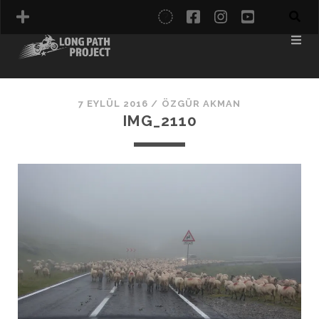
twitter
facebook
instagram
youtube
İTALYA
KARADENIZ
7 EYLÜL 2016 /
ÖZGÜR AKMAN
NORDKAPP
IMG_2110