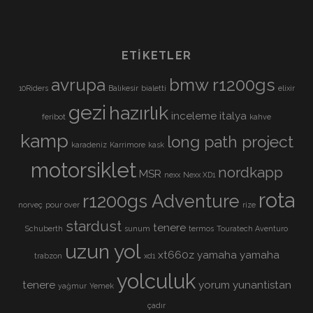
ETIKETLER
avrupa
bmw r1200gs
10Riders
Balıkesir
bialetti
elixir
gezi
hazırlık
inceleme
italya
feribot
kahve
kamp
long path project
karadeniz
Karrimore
kask
motorsiklet
nordkapp
MSR
nexx
Nexx XD1
rota
r1200gs Adventure
norveç
pour over
rize
stardust
tenere
Schuberth
sunum
termos
Touratech Aventuro
uzun yol
xt660z
yamaha
yamaha
trabzon
xd1
yolculuk
tenere
yorum
yunantistan
yağmur
Yemek
çadır