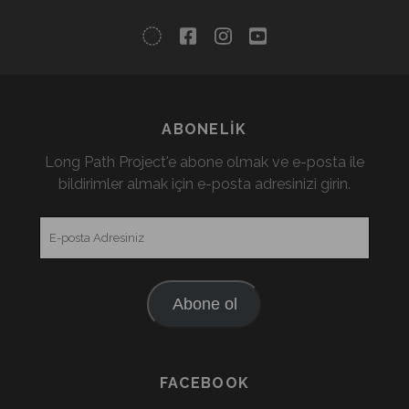
twitter
facebook
instagram
youtube
ABONELIK
Long Path Project'e abone olmak ve e-posta ile
bildirimler almak için e-posta adresinizi girin.
E-
posta
Adresiniz
Abone ol
FACEBOOK